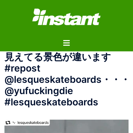
コ
ン
テ
ン
ツ
ト
へ
グ
ス
見えてる景色が違います
ル
キ
メ
ッ
#repost
ニ
プ
@lesqueskateboards・・・
ュ
ー
@yufuckingdie
#lesqueskateboards