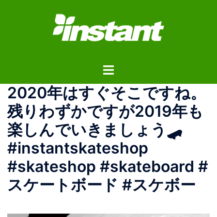
コ
ン
テ
ン
ツ
ト
へ
グ
ス
2020年はすぐそこですね。
ル
キ
メ
ッ
残りわずかですが2019年も
ニ
プ
楽しんでいきましょう🛹
ュ
ー
#instantskateshop
#skateshop #skateboard #
スケートボード #スケボー