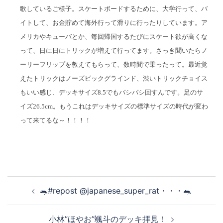
歌しているご様子。スケートボードするために、大学行って、バ
イトして、お金貯めて海外行って滑りに行ったりしています。ア
メリカやキューバとか、毎回帰国するたびにスケート欲が高くな
って、日に日にトリックが増えて行ってます。さっき聞いたらノ
ーリーフリップを教えてもらって、数時間で乗ったって。最近覚
えたトリックはノーズピックグラインド、渋いトリックチョイス
もいい感じ、デッキサイズ8.5でもバシバシ回すんです。足のサ
イズ26.5cm。もうこれはデッキサイズの標準サイズの時代が変わ
って来てるな～！！！！
投
🐀#repost @japanese_super_rat・・・🐀
稿
ナ
小林”ほやお”颯斗のデッキ拝見！