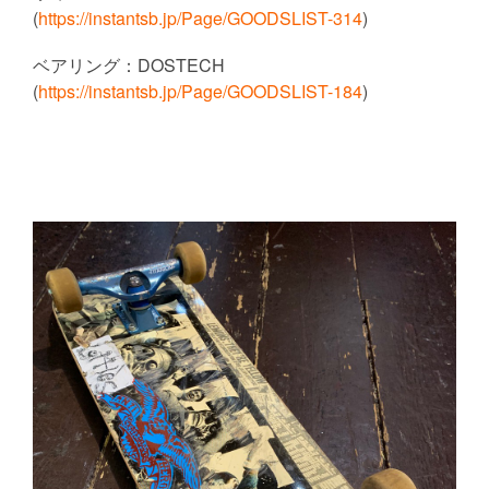
(
https://instantsb.jp/Page/GOODSLIST-314
)
ベアリング：
DOSTECH
(
https://instantsb.jp/Page/GOODSLIST-184
)