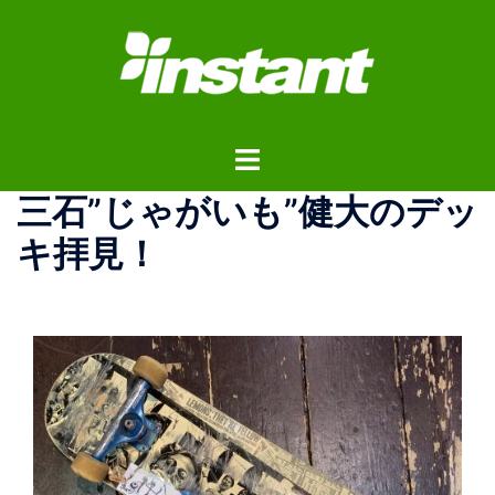
コ
ン
テ
ン
ツ
ト
へ
グ
ス
三石”じゃがいも”健大のデッ
ル
キ
メ
ッ
キ拝見！
ニ
プ
ュ
ー