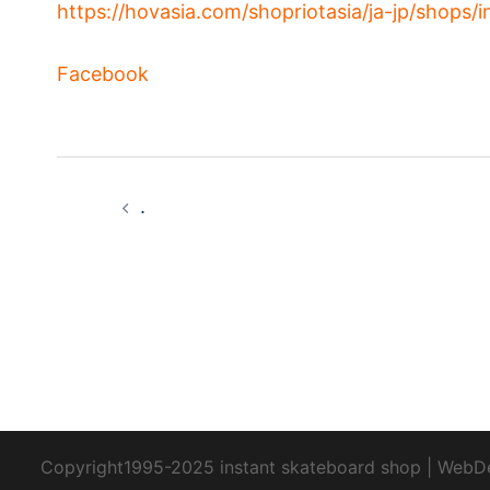
https://hovasia.com/shopriotasia/ja-jp/shops/i
Facebook
投
.
稿
ナ
ビ
ゲ
ー
Copyright1995-2025 instant skateboard shop
|
WebD