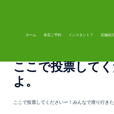
コ
ン
テ
ン
ツ
ホーム
来店ご予約
インスタント？
店舗紹
へ
ス
キ
ここで投票してく
ッ
プ
よ。
ここで投票してくださいー！みんなで滑り行きた