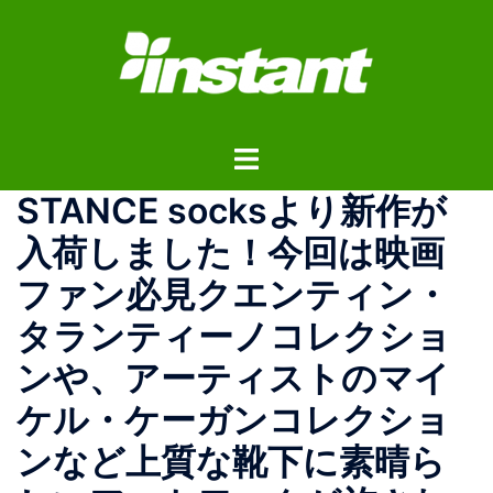
コ
ン
テ
ン
ツ
ト
へ
グ
ス
STANCE socksより新作が
ル
キ
メ
ッ
入荷しました！今回は映画
ニ
プ
ファン必見クエンティン・
ュ
ー
タランティーノコレクショ
ンや、アーティストのマイ
ケル・ケーガンコレクショ
ンなど上質な靴下に素晴ら