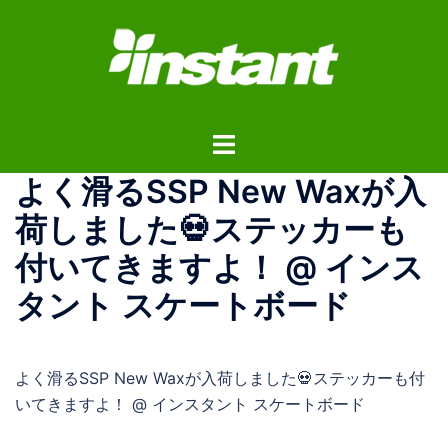
コ
ン
テ
ン
ツ
ト
へ
グ
ス
よく滑るSSP New Waxが入
ル
キ
メ
ッ
荷しました💀ステッカーも
ニ
プ
付いてきますよ！ @ インス
ュ
ー
タント スケートボード
よく滑るSSP New Waxが入荷しました💀ステッカーも付
いてきますよ！ @ インスタント スケートボード