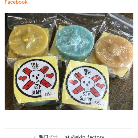
Facebook
投
明日です！ at @skip_factory