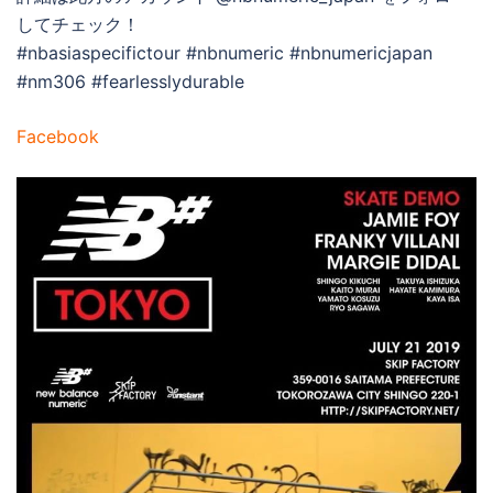
してチェック！
#nbasiaspecifictour #nbnumeric #nbnumericjapan
#nm306 #fearlesslydurable
Facebook