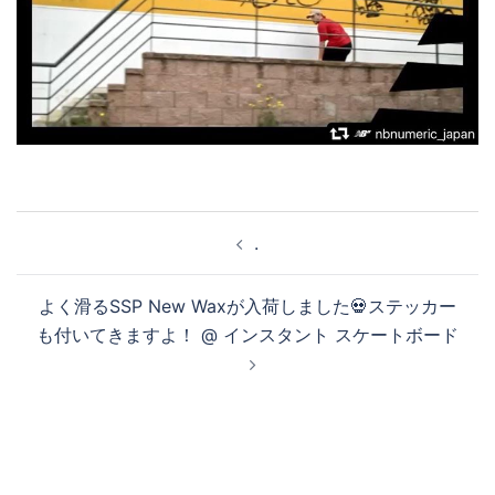
投
.
稿
ナ
よく滑るSSP New Waxが入荷しました💀ステッカー
ビ
も付いてきますよ！ @ インスタント スケートボード
ゲ
ー
シ
ョ
ン