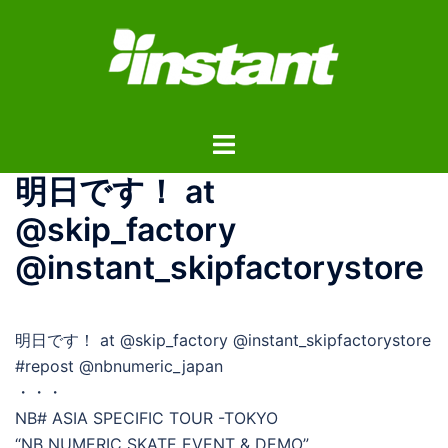
コ
ン
テ
ン
ツ
ト
へ
グ
ス
明日です！ at
ル
キ
メ
ッ
@skip_factory
ニ
プ
@instant_skipfactorystore
ュ
ー
明日です！ at @skip_factory @instant_skipfactorystore
#repost @nbnumeric_japan
・・・
NB# ASIA SPECIFIC TOUR -TOKYO
“NB NUMERIC SKATE EVENT & DEMO”