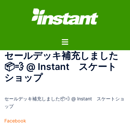
コ
ン
テ
ン
ツ
ト
へ
グ
ス
セールデッキ補充しました
ル
キ
メ
ッ
📦💨 @ Instant スケート
ニ
プ
ショップ
ュ
ー
セールデッキ補充しました📦💨 @ Instant スケートショ
ップ
Facebook