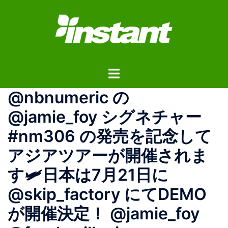
コ
ン
テ
ン
ツ
ト
へ
グ
ス
@nbnumeric の
ル
キ
メ
ッ
@jamie_foy シグネチャー
ニ
プ
#nm306 の発売を記念して
ュ
ー
アジアツアーが開催されま
す🛩日本は7月21日に
@skip_factory にてDEMO
が開催決定！ @jamie_foy