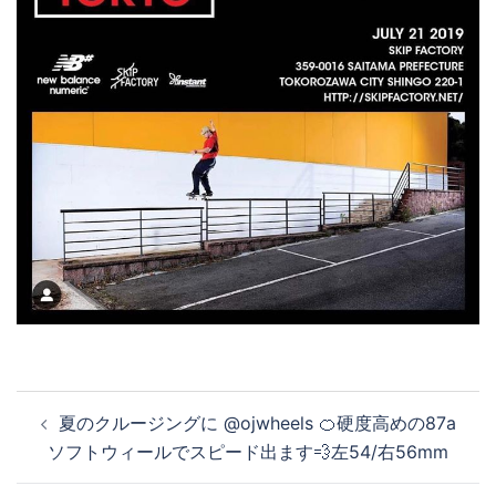
投
夏のクルージングに @ojwheels 🍊硬度高めの87a
稿
ソフトウィールでスピード出ます💨左54/右56mm
ナ