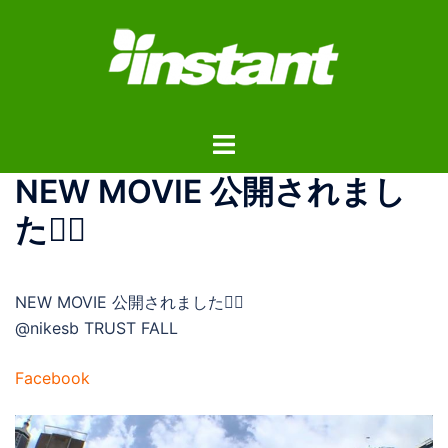
コ
ン
テ
ン
ツ
ト
へ
グ
ス
NEW MOVIE 公開されまし
ル
キ
メ
ッ
た👉🏼
ニ
プ
ュ
ー
NEW MOVIE 公開されました👉🏼
@nikesb TRUST FALL
Facebook