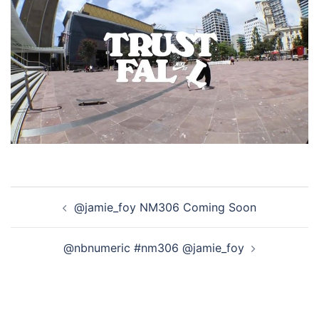
投
@jamie_foy NM306 Coming Soon
稿
ナ
@nbnumeric #nm306 @jamie_foy
ビ
ゲ
ー
シ