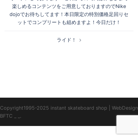
ナ
楽しめるコンテンツをご用意しておりますのでNike
ビ
dojoでお待ちしてます！本日限定の特別価格足回りセ
ゲ
ットでコンプリートも組めますよ！今日だけ！
ー
シ
ライド！
ョ
ン
Copyright1995-2025 instant skateboard shop
|
WebDesign
BFTC
_ _.