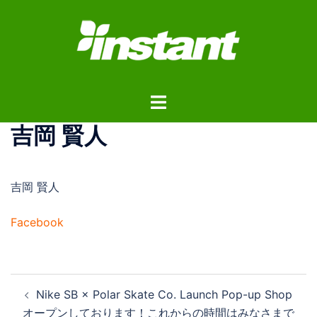
コ
ン
テ
ン
ツ
ト
へ
グ
ス
吉岡 賢人
ル
キ
メ
ッ
ニ
プ
吉岡 賢人
ュ
ー
Facebook
投
Nike SB × Polar Skate Co. Launch Pop-up Shop
稿
オープンしております！これからの時間はみなさまで