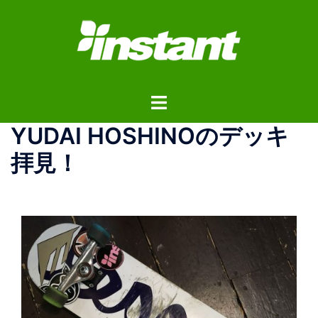
コ
ン
テ
ン
ツ
ト
へ
グ
ス
YUDAI HOSHINOのデッキ
ル
キ
メ
ッ
拝見！
ニ
プ
ュ
ー