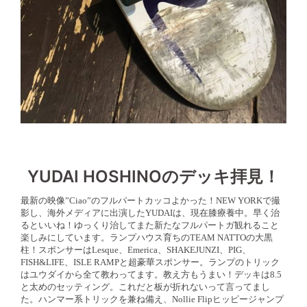
YUDAI HOSHINOのデッキ拝見！
最新の映像”Ciao”のフルパートカッコよかった！NEW YORKで撮
影し、海外メディアに出演したYUDAIは、現在膝療養中。早く治
るといいね！ゆっくり治してまた新たなフルパートガ観れること
楽しみにしています。ランプハウス育ちのTEAM NATTOの大黒
柱！スポンサーはLesque、Emerica、SHAKEJUNZI、PIG、
FISH&LIFE、ISLE RAMPと超豪華スポンサー。ランプのトリック
はユウダイから全て教わってます。教え方もうまい！デッキは8.5
と太めのセッティング。これだと板が折れないって言ってまし
た。ハンマー系トリックを兼ね備え、Nollie Flipヒッピージャンプ