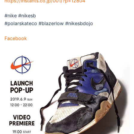
https://instants.co.jp/001/?p=12804
#nike #nikesb
#polarskateco #blazerlow #nikesbdojo
Facebook