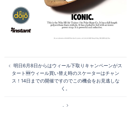
投
明日6月8日からはウィール下取りキャンペーンがス
稿
タート🆕ウィール買い替え時のスケーターはチャン
ナ
ス！14日までの開催ですのでこの機会をお見逃しな
ビ
く。
ゲ
ー
.
シ
ョ
ン