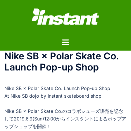
コ
ン
テ
ン
ツ
ト
へ
グ
ス
Nike SB × Polar Skate Co.
ル
キ
メ
ッ
Launch Pop-up Shop
ニ
プ
ュ
ー
Nike SB × Polar Skate Co. Launch Pop-up Shop
At Nike SB dojo by Instant skateboard shop
.
Nike SB × Polar Skate Co.のコラボシューズ販売を記念
して2019.6.9(Sun)12:00からインスタントによるポップア
ップショップを開催！