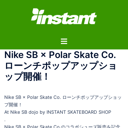
コ
ン
テ
ン
ツ
ト
へ
グ
ス
Nike SB × Polar Skate Co.
ル
キ
メ
ッ
ローンチポップアップショ
ニ
プ
ップ開催！
ュ
ー
Nike SB × Polar Skate Co. ローンチポップアップショッ
プ開催！
At Nike SB dojo by INSTANT SKATEBOARD SHOP
.
Nike SB × Polar Skate Co.のコラボシューズ販売を記念