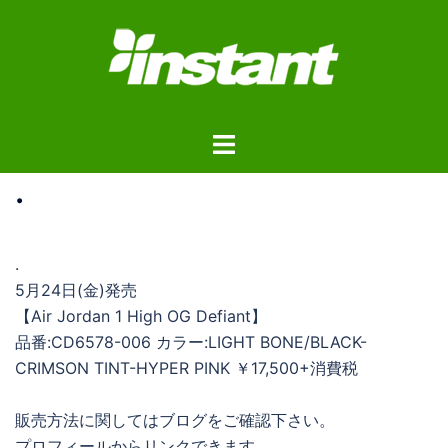
コ
ン
テ
ン
ツ
ト
へ
グ
ス
.
ル
キ
メ
ッ
ニ
プ
.
ュ
5月24日(金)発売
ー
【Air Jordan 1 High OG Defiant】
品番:CD6578-006 カラー:LIGHT BONE/BLACK-
CRIMSON TINT-HYPER PINK ￥17,500+消費税
販売方法に関してはブログをご確認下さい。
プロフィールからリンクできます。