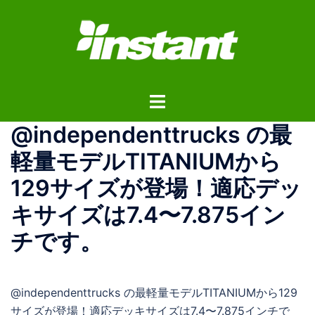
コ
ン
テ
ン
ツ
ト
へ
グ
ス
@independenttrucks の最
ル
キ
メ
ッ
軽量モデルTITANIUMから
ニ
プ
129サイズが登場！適応デッ
ュ
ー
キサイズは7.4〜7.875イン
チです。
@independenttrucks の最軽量モデルTITANIUMから129
サイズが登場！適応デッキサイズは7.4〜7.875インチで