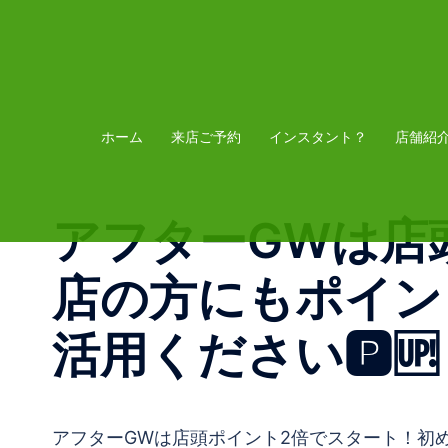
コ
ン
テ
ン
ツ
ホーム
来店ご予約
インスタント？
店舗紹
へ
ス
アフターGWは店
キ
ッ
店の方にもポイン
プ
活用ください🅿️🆙
アフターGWは店頭ポイント2倍でスタート！初め