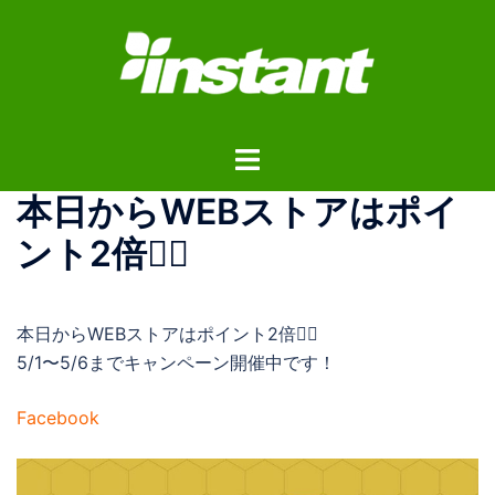
コ
ン
テ
ン
ツ
ト
へ
グ
ス
本日からWEBストアはポイ
ル
キ
メ
ッ
ント2倍✌🏼
ニ
プ
ュ
ー
本日からWEBストアはポイント2倍✌🏼
5/1〜5/6までキャンペーン開催中です！
Facebook