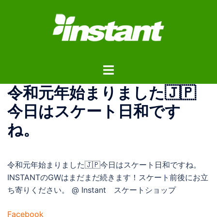
コ
ン
テ
ン
ツ
ト
へ
グ
ス
令和元年始まりました🇯🇵
ル
キ
メ
ッ
今日はスケート日和です
ニ
プ
ね。
ュ
ー
令和元年始まりました🇯🇵今日はスケート日和ですね。
INSTANTのGWはまだまだ続きます！スケート前後にお立
ち寄りください。 @ Instant スケートショップ
Facebook