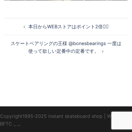
投
本日からWEBストアはポイント2倍✌🏼
稿
ナ
スケートベアリングの王様 @bonesbearings 一度は
ビ
使って欲しい定番中の定番です。
ゲ
ー
シ
ョ
ン
Copyright1995-2025 instant skateboard shop
|
WebDesign
BFTC
_ _.