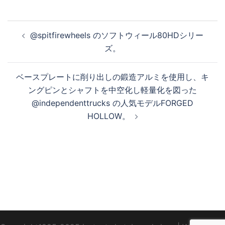
投
@spitfirewheels のソフトウィール80HDシリー
稿
ズ。
ナ
ビ
ベースプレートに削り出しの鍛造アルミを使用し、キ
ゲ
ングピンとシャフトを中空化し軽量化を図った
ー
@independenttrucks の人気モデルFORGED
シ
HOLLOW。
ョ
ン