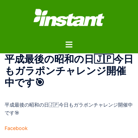
コ
ン
テ
ン
ツ
ト
へ
グ
ス
平成最後の昭和の日🇯🇵今日
ル
キ
メ
ッ
もガラポンチャレンジ開催
ニ
プ
中です🎯
ュ
ー
平成最後の昭和の日🇯🇵今日もガラポンチャレンジ開催中
です🎯
Facebook