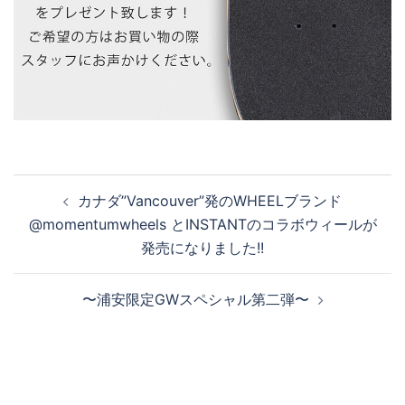
投
カナダ”Vancouver”発のWHEELブランド
稿
@momentumwheels とINSTANTのコラボウィールが
ナ
発売になりました!!
ビ
ゲ
〜浦安限定GWスペシャル第二弾〜
ー
シ
ョ
ン