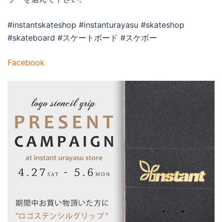
#instantskateshop #instanturayasu #skateshop
#skateboard #スケートボード #スケボー
Facebook