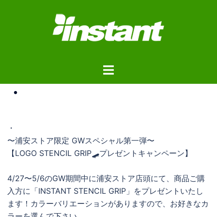
コ
ン
テ
ン
ツ
ト
へ
グ
ス
・
ル
キ
メ
ッ
ニ
プ
・
ュ
〜浦安ストア限定 GWスペシャル第一弾〜
ー
【LOGO STENCIL GRIP🛹プレゼントキャンペーン】
4/27〜5/6のGW期間中に浦安ストア店頭にて、商品ご購
入方に「INSTANT STENCIL GRIP」をプレゼントいたし
ます！カラーバリエーションがありますので、お好きなカ
ラーを選んで下さい。