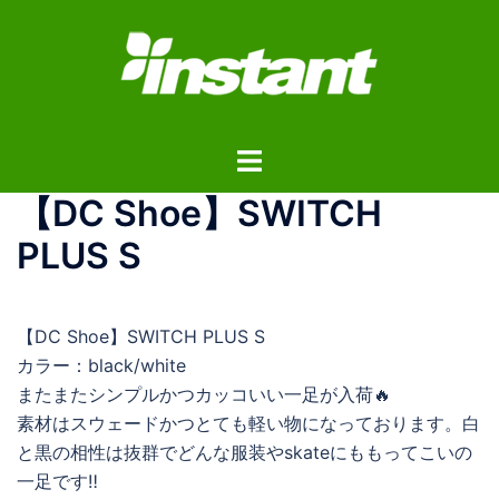
コ
ン
テ
ン
ツ
ト
へ
グ
ス
【DC Shoe】SWITCH
ル
キ
メ
ッ
PLUS S
ニ
プ
ュ
ー
【DC Shoe】SWITCH PLUS S
カラー：black/white
またまたシンプルかつカッコいい一足が入荷🔥
素材はスウェードかつとても軽い物になっております。白
と黒の相性は抜群でどんな服装やskateにももってこいの
一足です‼︎