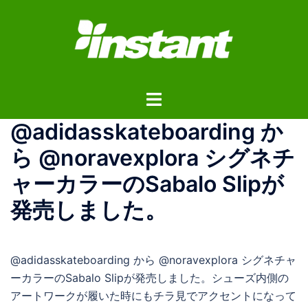
コ
ン
テ
ン
ツ
ト
へ
グ
ス
@adidasskateboarding か
ル
キ
メ
ッ
ら @noravexplora シグネチ
ニ
プ
ャーカラーのSabalo Slipが
ュ
ー
発売しました。
@adidasskateboarding から @noravexplora シグネチャ
ーカラーのSabalo Slipが発売しました。シューズ内側の
アートワークが履いた時にもチラ見でアクセントになって