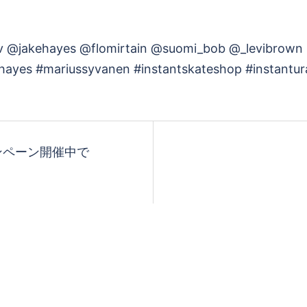
 @jakehayes @flomirtain @suomi_bob @_levibrown
ehayes #mariussyvanen #instantskateshop #instantu
ンペーン開催中で