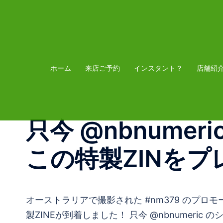
コ
ン
テ
ン
ツ
ホーム
来店ご予約
インスタント？
店舗紹
へ
ス
キ
只今 @nbnum
ッ
プ
この特製ZINを
オーストラリアで撮影された #nm379 のプロモ
製ZINEが到着しました！ 只今 @nbnume