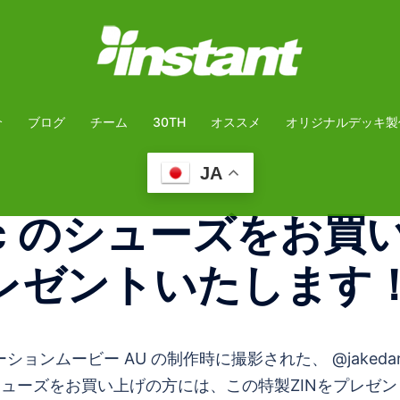
介
ブログ
チーム
30TH
オススメ
オリジナルデッキ製
JA
eric のシューズをお
プレゼントいたします
ーションムービー AU の制作時に撮影された、 @jake
ric のシューズをお買い上げの方には、この特製ZINをプ