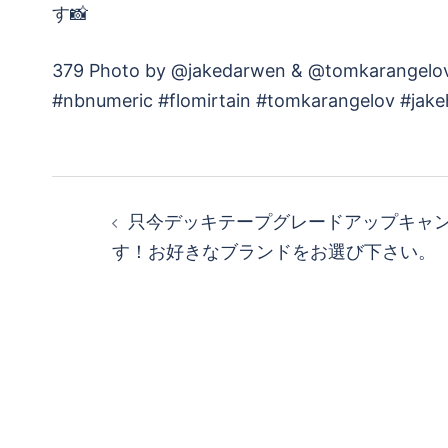
す📸
379 Photo by @jakedarwen & @tomkarangelov
#nbnumeric #flomirtain #tomkarangelov #jak
投
只今デッキテープグレードアップキャ
稿
す！お好きなブランドをお選び下さい。
ナ
ビ
ゲ