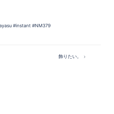
rayasu #instant #NM379
飾りたい。