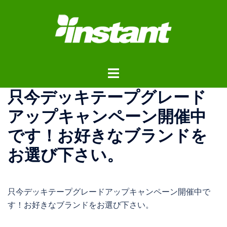
コ
ン
テ
ン
ツ
ト
へ
グ
ス
只今デッキテープグレード
ル
キ
メ
ッ
アップキャンペーン開催中
ニ
プ
です！お好きなブランドを
ュ
ー
お選び下さい。
只今デッキテープグレードアップキャンペーン開催中で
す！お好きなブランドをお選び下さい。