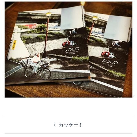
投
カッケー！
稿
ナ