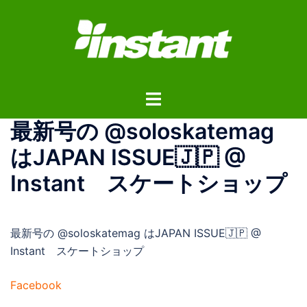
コ
ン
テ
ン
ツ
ト
へ
グ
ス
最新号の @soloskatemag
ル
キ
メ
ッ
はJAPAN ISSUE🇯🇵 @
ニ
プ
Instant スケートショップ
ュ
ー
最新号の @soloskatemag はJAPAN ISSUE🇯🇵 @
Instant スケートショップ
Facebook