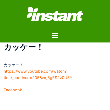
コ
ン
テ
ン
ツ
ト
へ
グ
ス
カッケー！
ル
キ
メ
ッ
ニ
プ
カッケー！
ュ
https://www.youtube.com/watch?
ー
time_continue=205&v=j6gES2v0U5Y
Facebook