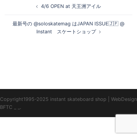
投
4/6 OPEN at 天王洲アイル
稿
ナ
最新号の @soloskatemag はJAPAN ISSUE🇯🇵 @
ビ
Instant スケートショップ
ゲ
ー
シ
ョ
ン
Copyright1995-2025 instant skateboard shop
|
WebDesign
BFTC
_ _.