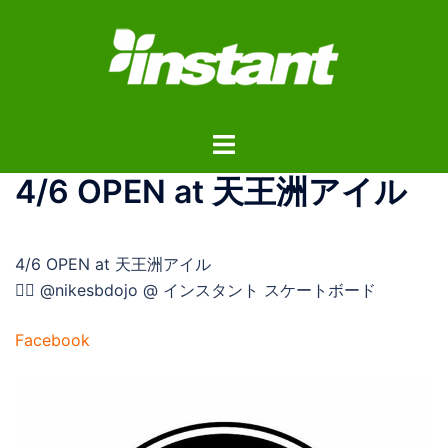
コ
ン
テ
ン
ツ
ト
へ
グ
ス
4/6 OPEN at 天王洲アイル
ル
キ
メ
ッ
ニ
プ
4/6 OPEN at 天王洲アイル
ュ
👉🏼 @nikesbdojo @ インスタント スケートボード
ー
Facebook