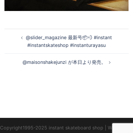
投
@slider_magazine 最新号📦💨 #instant
稿
#instantskateshop #instanturayasu
ナ
ビ
@maisonshakejunzi が本日より発売。
ゲ
ー
シ
ョ
ン
Copyright1995-2025 instant skateboard shop
|
WebDesign