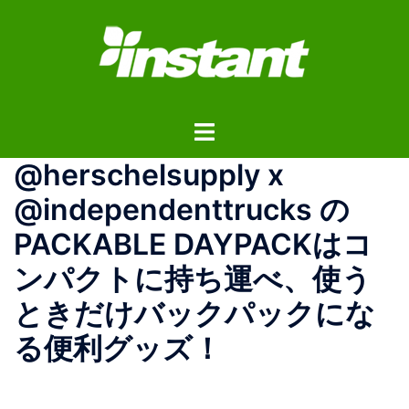
コ
ン
テ
ン
ツ
ト
へ
グ
ス
@herschelsupply x
ル
キ
メ
ッ
@independenttrucks の
ニ
プ
PACKABLE DAYPACKはコ
ュ
ー
ンパクトに持ち運べ、使う
ときだけバックパックにな
る便利グッズ！