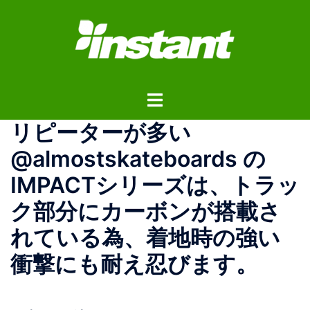
コ
ン
テ
ン
ツ
ト
へ
グ
ス
リピーターが多い
ル
キ
メ
ッ
@almostskateboards の
ニ
プ
IMPACTシリーズは、トラッ
ュ
ー
ク部分にカーボンが搭載さ
れている為、着地時の強い
衝撃にも耐え忍びます。