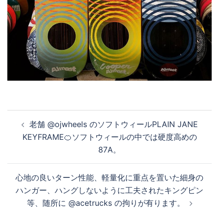
投
老舗 @ojwheels のソフトウィールPLAIN JANE
稿
KEYFRAME🍊ソフトウィールの中では硬度高めの
ナ
87A。
ビ
ゲ
心地の良いターン性能、軽量化に重点を置いた細身の
ー
ハンガー、ハングしないように工夫されたキングピン
シ
等、随所に @acetrucks の拘りが有ります。
ョ