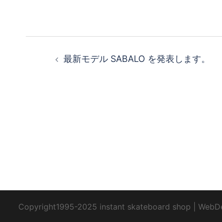
投
最新モデル SABALO を発表します。
稿
ナ
ビ
ゲ
ー
シ
Copyright1995-2025 instant skateboard shop
|
WebD
ョ