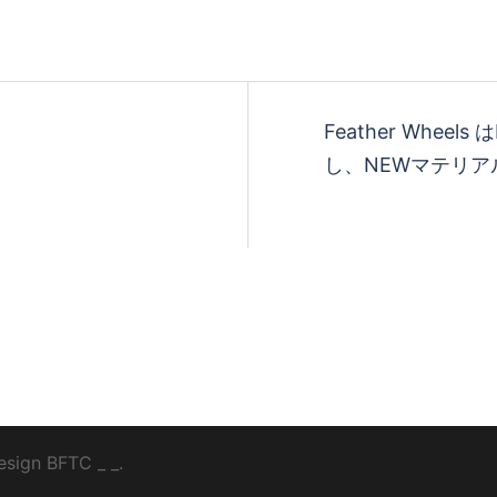
Feather Wheel
し、NEWマテリアル
esign
BFTC
_ _.