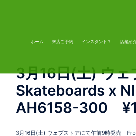
コ
ン
テ
ン
ツ
ホーム
来店ご予約
インスタント？
店舗紹
へ
ス
3月16日(土) ウ
キ
ッ
Skateboards x
プ
AH6158-300 ¥
3月16日(土) ウェブストアにて午前9時発売 Frog Skat