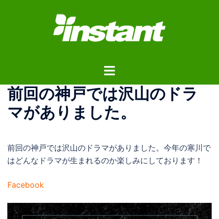
コ
ン
テ
ン
ツ
ト
へ
グ
ス
前回の神戸では沢山のドラ
ル
キ
メ
ッ
マがありました。
ニ
プ
ュ
ー
前回の神戸では沢山のドラマがありました。今年の寒川で
はどんなドラマが生まれるのか楽しみにしております！
Facebook