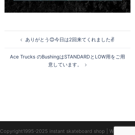
投
ありがとう😊今日は2回来てくれました✌️
稿
ナ
Ace Trucks のBushingはSTANDARDとLOW用をご用
ビ
意しています。
ゲ
ー
シ
ョ
ン
Copyright1995-2025 instant skateboard shop
|
WebDesign