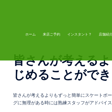
コ
ン
テ
ン
ツ
ホーム
来店ご予約
インスタント？
店舗紹
へ
ス
皆さんが考えるよ
キ
ッ
じめることができ
プ
皆さんが考えるよりもずっと簡単にスケートボー
グに無理がある時には熟練スタッフがアドバイス