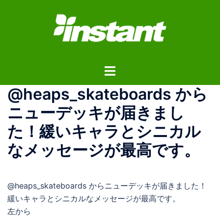
コ
ン
テ
ン
ツ
ト
へ
グ
ス
@heaps_skateboards から
ル
キ
メ
ッ
ニューデッキが届きまし
ニ
プ
た！緩いキャラとシニカル
ュ
ー
なメッセージが最高です。
@heaps_skateboards からニューデッキが届きました！
緩いキャラとシニカルなメッセージが最高です。
左から