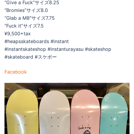
“Give a Fuck”サイズ8.25
“Bromies”サイズ8.0
“Glab a M8″サイズ7.75
“Fuck it”サイズ7.5
¥9,500+tax
#heapsskateboards #instant
#instantskateshop #instanturayasu #skateshop
#skateboard #スケボー
Facebook