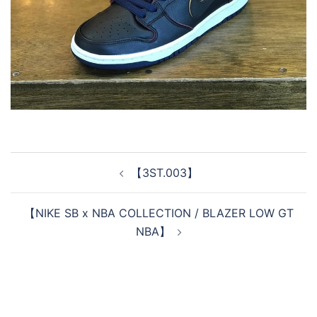
投
【3ST.003】
稿
ナ
【NIKE SB x NBA COLLECTION / BLAZER LOW GT
ビ
NBA】
ゲ
ー
シ
ョ