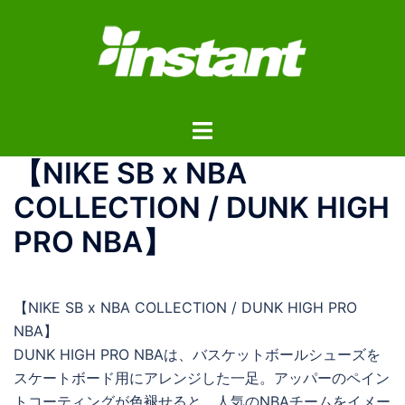
コ
ン
テ
ン
ツ
ト
へ
グ
ス
【NIKE SB x NBA
ル
キ
メ
ッ
COLLECTION / DUNK HIGH
ニ
プ
PRO NBA】
ュ
ー
【NIKE SB x NBA COLLECTION / DUNK HIGH PRO
NBA】
DUNK HIGH PRO NBAは、バスケットボールシューズを
スケートボード用にアレンジした一足。アッパーのペイン
トコーティングが色褪せると、人気のNBAチームをイメー