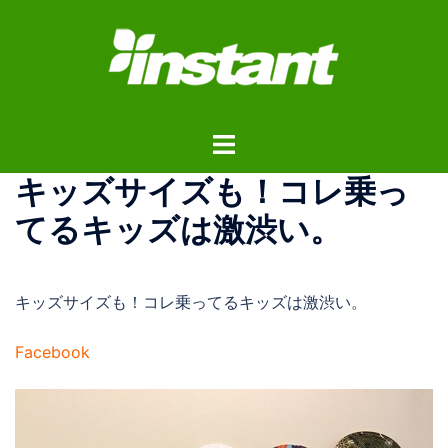
コ
ン
テ
ン
ツ
ト
へ
グ
ス
キッズサイズも！コレ乗っ
ル
キ
メ
ッ
てるキッズは激渋い。
ニ
プ
ュ
ー
キッズサイズも！コレ乗ってるキッズは激渋い。
Facebook