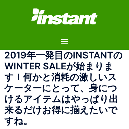
コ
ン
テ
ン
ツ
ト
へ
グ
ス
2019年一発目のINSTANTの
ル
キ
メ
ッ
WINTER SALEが始まりま
ニ
プ
す！何かと消耗の激しいス
ュ
ー
ケーターにとって、身につ
けるアイテムはやっぱり出
来るだけお得に揃えたいで
すね。