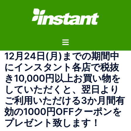
コ
ン
テ
ン
ツ
ト
へ
グ
ス
12月24日(月)までの期間中
ル
キ
メ
ッ
にインスタント各店で税抜
ニ
プ
き10,000円以上お買い物を
ュ
ー
していただくと、翌日より
ご利用いただける3か月間有
効の1000円OFFクーポンを
プレゼント致します！