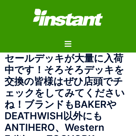
コ
ン
テ
ン
ツ
ト
へ
グ
ス
セールデッキが大量に入荷
ル
キ
メ
ッ
中です！そろそろデッキを
ニ
プ
交換の皆様はぜひ店頭でチ
ュ
ー
ェックをしてみてください
ね！ブランドもBAKERや
DEATHWISH以外にも
ANTIHERO、Western