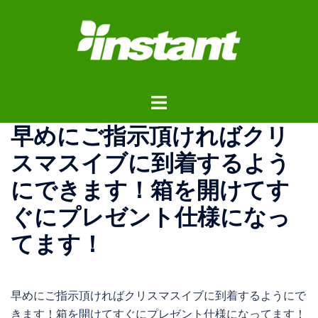
コ
ン
テ
ン
ツ
ト
へ
グ
ス
早めにご指示頂ければクリ
ル
キ
メ
ッ
スマスイブに到着するよう
ニ
プ
にできます！箱を開けてす
ュ
ー
ぐにプレゼント仕様になっ
てます！
早めにご指示頂ければクリスマスイブに到着するようにで
きます！箱を開けてすぐにプレゼント仕様になってます！