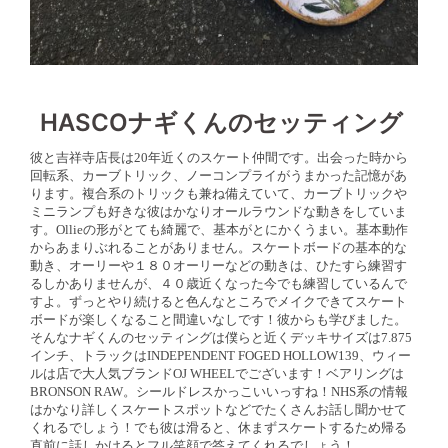
HASCOナギくんのセッティング
彼と吉祥寺店長は20年近くのスケート仲間です。出会った時から
回転系、カーブトリック、ノーコンプライがうまかった記憶があ
ります。複合系のトリックも兼ね備えていて、カーブトリックや
ミニランプも好きな彼はかなりオールラウンドな動きをしていま
す。Ollieの形がとても綺麗で、基本がとにかくうまい。基本動作
からあまりぶれることがありません。スケートボードの基本的な
動き、オーリーや１８０オーリーなどの動きは、ひたすら練習す
るしかありませんが、４０歳近くなった今でも練習しているんで
すよ。ずっとやり続けると色んなところでメイクできてスケート
ボードが楽しくなること間違いなしです！彼からも学びました。
そんなナギくんのセッティングは僕らと近くデッキサイズは7.875
インチ、トラックはINDEPENDENT FOGED HOLLOW139、ウィー
ルは店で大人気ブランドOJ WHEELでございます！ベアリングは
BRONSON RAW。シールドレスかっこいいっすね！NHS系の情報
はかなり詳しくスケートスポットなどでたくさんお話し聞かせて
くれるでしょう！でも彼は滑ると、休まずスケートするため帰る
直前に話しかけるとフル笑顔で答えてくれるでしょう！