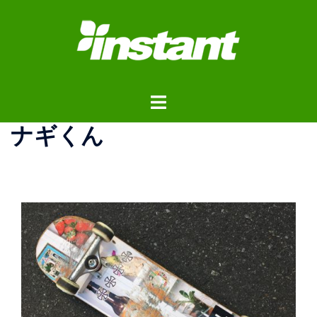
コ
ン
テ
ン
ツ
ト
へ
グ
ス
ナギくん
ル
キ
メ
ッ
ニ
プ
ュ
ー