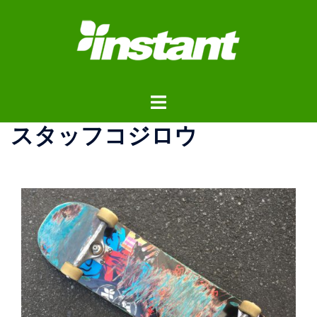
コ
ン
テ
ン
ツ
ト
へ
グ
ス
スタッフコジロウ
ル
キ
メ
ッ
ニ
プ
ュ
ー