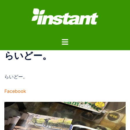
コ
ン
テ
ン
ツ
ト
へ
グ
ス
らいどー。
ル
キ
メ
ッ
ニ
プ
らいどー。
ュ
ー
Facebook