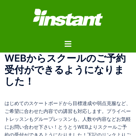
コ
ン
テ
ン
ツ
ト
へ
グ
ス
WEBからスクールのご予約
ル
キ
メ
ッ
受付ができるようになりま
ニ
プ
した！
ュ
ー
はじめてのスケートボードから目標達成や弱点克服など、
ご希望に合わせた内容での講習も対応します。プライベー
トレッスンもグループレッスンも、人数や内容などお気軽
にお問い合わせ下さい！とうとうWEBよりスクールご予
約の受付ができるようになりました！下記のリンクよりご