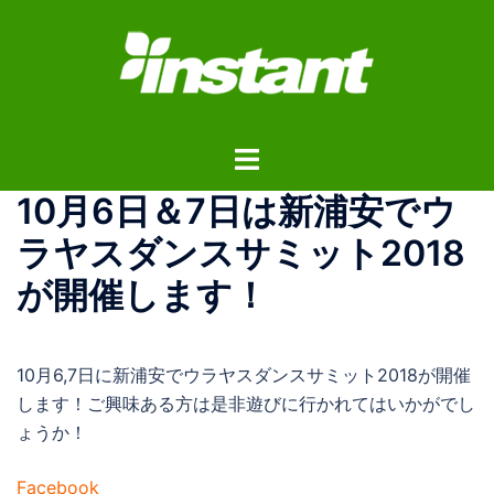
コ
ン
テ
ン
ツ
ト
へ
グ
ス
10月6日＆7日は新浦安でウ
ル
キ
メ
ッ
ラヤスダンスサミット2018
ニ
プ
が開催します！
ュ
ー
10月6,7日に新浦安でウラヤスダンスサミット2018が開催
します！ご興味ある方は是非遊びに行かれてはいかがでし
ょうか！
Facebook