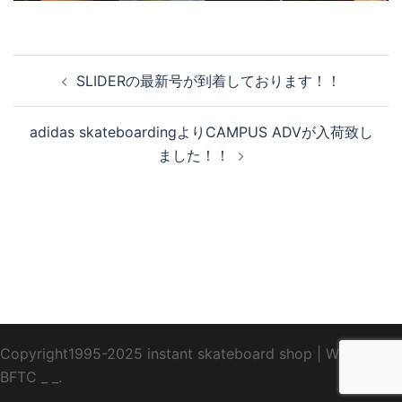
投
SLIDERの最新号が到着しております！！
稿
ナ
adidas skateboardingよりCAMPUS ADVが入荷致し
ビ
ました！！
ゲ
ー
シ
ョ
ン
Copyright1995-2025 instant skateboard shop
|
WebDesign
BFTC
_ _.