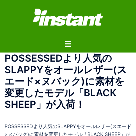
コ
ン
テ
ン
ツ
ト
へ
グ
ス
POSSESSEDより人気の
ル
キ
メ
ッ
SLAPPYをオールレザー(ス
ニ
プ
エード×ヌバック)に素材を
ュ
ー
変更したモデル「BLACK
SHEEP」が入荷！
POSSESSEDより人気のSLAPPYをオールレザー(スエード
×ヌバック)に素材を変更したモデル「BLACK SHEEP」が