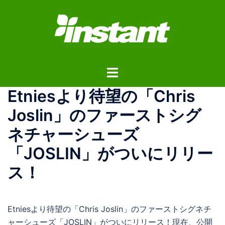
コ
ン
テ
ン
ツ
ト
へ
グ
ス
Etniesより待望の「Chris
ル
キ
メ
ッ
Joslin」のファーストシグ
ニ
プ
ネチャーシューズ
ュ
ー
「JOSLIN」がついにリリー
ス！
Etniesより待望の「Chris Joslin」のファーストシグネチ
ャーシューズ「JOSLIN」がついにリリース！現在、公開