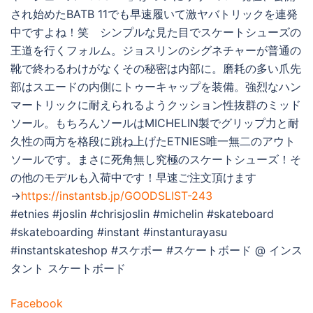
され始めたBATB 11でも早速履いて激ヤバトリックを連発
中ですよね！笑 シンプルな見た目でスケートシューズの
王道を行くフォルム。ジョスリンのシグネチャーが普通の
靴で終わるわけがなくその秘密は内部に。磨耗の多い爪先
部はスエードの内側にトゥーキャップを装備。強烈なハン
マートリックに耐えられるようクッション性抜群のミッド
ソール。もちろんソールはMICHELIN製でグリップ力と耐
久性の両方を格段に跳ね上げたETNIES唯一無二のアウト
ソールです。まさに死角無し究極のスケートシューズ！そ
の他のモデルも入荷中です！早速ご注文頂けます
→
https://instantsb.jp/GOODSLIST-243
#etnies #joslin #chrisjoslin #michelin #skateboard
#skateboarding #instant #instanturayasu
#instantskateshop #スケボー #スケートボード @ インス
タント スケートボード
Facebook