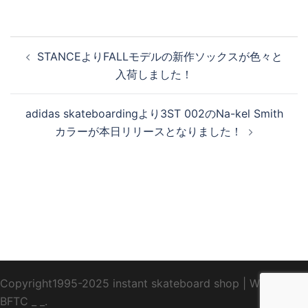
投
STANCEよりFALLモデルの新作ソックスが色々と
稿
入荷しました！
ナ
ビ
adidas skateboardingより3ST 002のNa-kel Smith
ゲ
カラーが本日リリースとなりました！
ー
シ
ョ
ン
Copyright1995-2025 instant skateboard shop
|
WebDesign
BFTC
_ _.