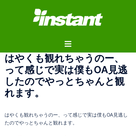
コ
ン
テ
ン
ツ
ト
へ
グ
ス
はやくも観れちゃうのー、
ル
キ
メ
ッ
って感じで実は僕もOA見逃
ニ
プ
したのでやっとちゃんと観
ュ
ー
れます。
はやくも観れちゃうのー、って感じで実は僕もOA見逃し
たのでやっとちゃんと観れます。