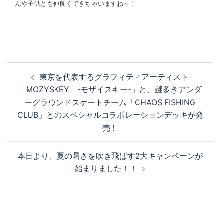
んや子供とも仲良くできちゃいますね～！
投
東京を代表するグラフィティアーティスト
稿
「MOZYSKEY -モザイスキー-」と、謎多きアンダ
ナ
ーグラウンドスケートチーム「CHAOS FISHING
ビ
CLUB」とのスペシャルコラボレーションデッキが発
ゲ
売！
ー
シ
本日より、夏の暑さを吹き飛ばす2大キャンペーンが
ョ
始まりました！！
ン