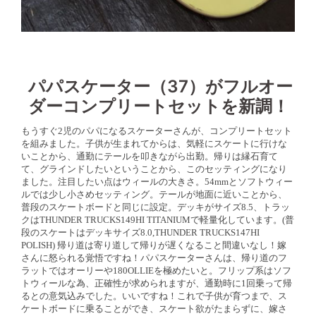
パパスケーター（37）がフルオー
ダーコンプリートセットを新調！
もうすぐ2児のパパになるスケーターさんが、コンプリートセット
を組みました。子供が生まれてからは、気軽にスケートに行けな
いことから、通勤にテールを叩きながら出勤。帰りは縁石育て
て、グラインドしたいということから、このセッティングになり
ました。注目したい点はウィールの大きさ。54mmとソフトウィー
ルでは少し小さめセッティング。テールが地面に近いことから、
普段のスケートボードと同じに設定。デッキがサイズ8.5、トラッ
クはTHUNDER TRUCKS149HI TITANIUMで軽量化しています。(普
段のスケートはデッキサイズ8.0,THUNDER TRUCKS147HI
POLISH) 帰り道は寄り道して帰りが遅くなること間違いなし！嫁
さんに怒られる覚悟ですね！パパスケーターさんは、帰り道のフ
ラットではオーリーや180OLLIEを極めたいと。フリップ系はソフ
トウィールな為、正確性が求められますが、通勤時に1回乗って帰
るとの意気込みでした。いいですね！これで子供が育つまで、ス
ケートボードに乗ることができ、スケート欲がたまらずに、嫁さ