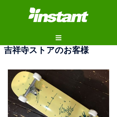
コ
ン
テ
ン
ツ
ト
へ
グ
ス
吉祥寺ストアのお客様
ル
キ
メ
ッ
ニ
プ
ュ
ー