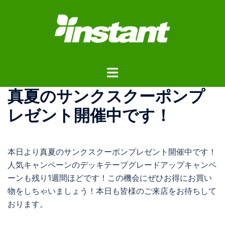
コ
ン
テ
ン
ツ
ト
へ
グ
ス
真夏のサンクスクーポンプ
ル
キ
メ
ッ
レゼント開催中です！
ニ
プ
ュ
ー
本日より真夏のサンクスクーポンプレゼント開催中です！
人気キャンペーンのデッキテープグレードアップキャンペ
ーンも残り1週間ほどです！この機会にぜひお得にお買い
物をしちゃいましょう！本日も皆様のご来店をお待ちして
おります。