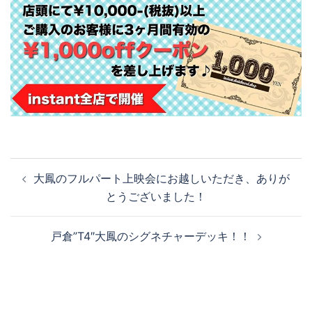
投
大鳳のフルパート上映会にお越しいただき、ありが
稿
とうございました！
ナ
ビ
戸倉”T4″大鳳のシグネチャーデッキ！！
ゲ
ー
シ
ョ